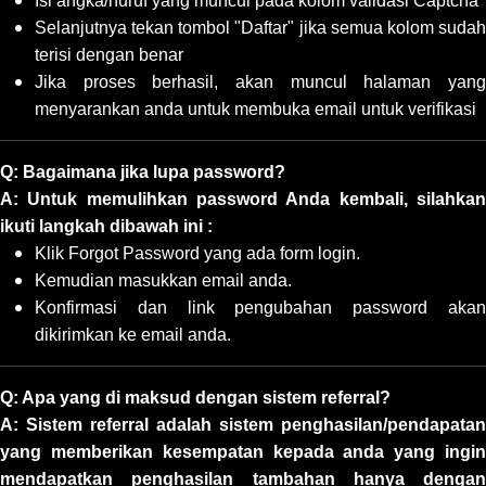
Isi angka/huruf yang muncul pada kolom validasi Captcha
Selanjutnya tekan tombol "Daftar" jika semua kolom sudah
terisi dengan benar
Jika proses berhasil, akan muncul halaman yang
menyarankan anda untuk membuka email untuk verifikasi
Q: Bagaimana jika lupa password?
A: Untuk memulihkan password Anda kembali, silahkan
ikuti langkah dibawah ini :
Klik Forgot Password yang ada form login.
Kemudian masukkan email anda.
Konfirmasi dan link pengubahan password akan
dikirimkan ke email anda.
Q: Apa yang di maksud dengan sistem referral?
A: Sistem referral adalah sistem penghasilan/pendapatan
yang memberikan kesempatan kepada anda yang ingin
mendapatkan penghasilan tambahan hanya dengan