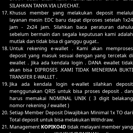
SILAHKAN TANYA VIA LIVECHAT.
Khusus member yang melakukan deposit melalui
layanan mesin EDC baru dapat diproses setelah 1x24
jam - 2x24 jam. Silahkan baca peraturan dahulu
sebelum bermain dan segala keputusan kami adalah
mutlak dan tidak bisa di ganggu gugat..
Untuk rekening e-wallet . Kami akan memproses
deposit yang masuk sesuai dengan yang tercetak di
ewallet . Jika ada kendala login . DANA ewallet tidak
akan bisa DIPROSES .KAMI TIDAK MENERIMA BUKTI
TRANSFER E-WALLET .
Jika ada kendala login e-wallet silahkan deposit
menggunakan QRIS untuk bisa proses deposit . dan
harus memakai NOMINAL UNIK ( 3 digit belakang
nomor rekening / ewallet )
Setiap Member Deposit Diwajibkan Minimal 1x TO dari
Total deposit untuk bisa melakukan Withdraw.
Management
KOPIKO4D
tidak melayani member yan