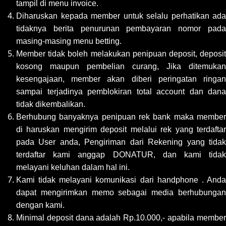
tampil di menu invoice.
Diharuskan kepada member untuk selalu perhatikan ada
tidaknya berita penurunan pembayaran nomor pada
masing-masing menu betting.
Member tidak boleh melakukan penipuan deposit, deposit
kosong maupun pembelian curang, Jika ditemukan
kesengajaan, member akan diberi peringatan ringan
sampai terjadinya pemblokiran total account dan dana
tidak dikembalikan.
Berhubung banyaknya penipuan rek bank maka member
di haruskan mengirim deposit melalui rek yang terdaftar
pada User anda, Pengiriman dari Rekening yang tidak
terdaftar kami anggap DONATUR, dan kami tidak
melayani keluhan dalam hal ini.
Kami tidak melayani komunikasi dari handphone . Anda
dapat mengirimkan memo sebagai media berhubungan
dengan kami.
Minimal deposit dana adalah Rp.10.000,- apabila member