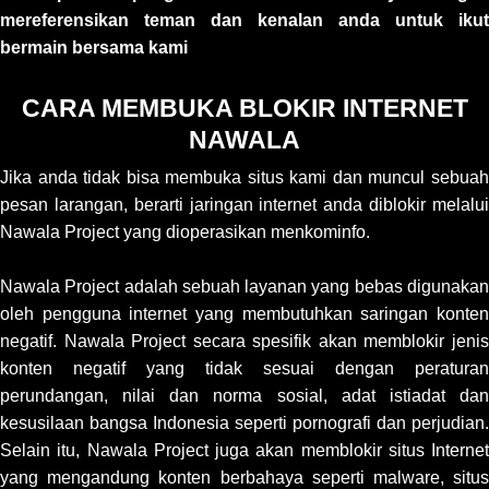
mereferensikan teman dan kenalan anda untuk ikut
bermain bersama kami
CARA MEMBUKA BLOKIR INTERNET
NAWALA
Jika anda tidak bisa membuka situs kami dan muncul sebuah
pesan larangan, berarti jaringan internet anda diblokir melalui
Nawala Project yang dioperasikan menkominfo.
Nawala Project adalah sebuah layanan yang bebas digunakan
oleh pengguna internet yang membutuhkan saringan konten
negatif. Nawala Project secara spesifik akan memblokir jenis
konten negatif yang tidak sesuai dengan peraturan
perundangan, nilai dan norma sosial, adat istiadat dan
kesusilaan bangsa Indonesia seperti pornografi dan perjudian.
Selain itu, Nawala Project juga akan memblokir situs Internet
yang mengandung konten berbahaya seperti malware, situs