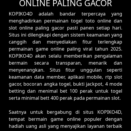
ONLINE PALING GACOR
KOPIKO4D adalah bandar terpercaya yang
menghadirkan permainan togel toto online dan
slot online paling gacor pasti panen setiap hari.
Situs ini dilengkapi dengan sistem keamanan yang
canggih dan menyediakan fitur terlengkap
permainan game online paling viral tahun 2025.
KOPIKO4D akan selalu memberikan pengalaman
bermain secara transparan, menarik dan
menyenangkan. Situs fitur unggulan seperti
keamanan data member, aplikasi mobile, rtp slot
gacor, bocoran angka togel, bukti jackpot, 4 mode
betting dan menimal bet 100 perak untuk togel
serta minimal bett 400 perak pada permainan slot.
Saatnya untuk bergabung di situs KOPIKO4D,
tempat bermain game online populer dengan
hadiah uang asli yang menyajikan layanan terbaik